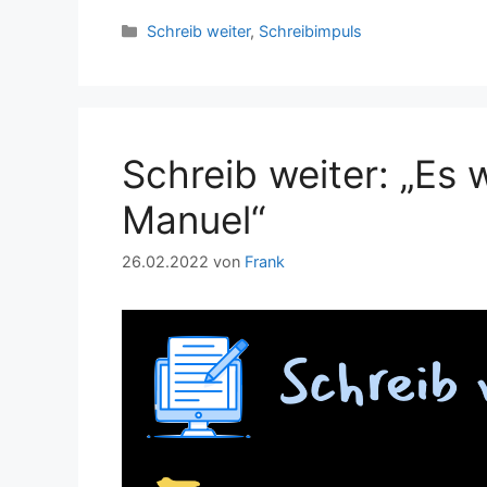
Kategorien
Schreib weiter
,
Schreibimpuls
Schreib weiter: „Es w
Manuel“
26.02.2022
von
Frank